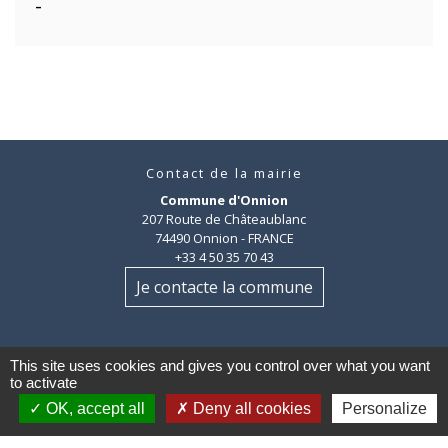
-
Contact de la mairie
Commune d'Onnion
207 Route de Châteaublanc
74490 Onnion - FRANCE
+33 4 50 35 70 43
Je contacte la commune
This site uses cookies and gives you control over what you want
to activate
OK, accept all
Deny all cookies
Personalize
Mentions légales
-
Politique de confidentialité
-
Accessibilité
-
Plan du site
-
Gestion des cookies